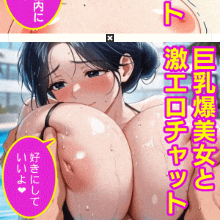
目次
小倉かずはって誰？小倉かずはのプロフィール
小倉かずはの無修正動画・モザイク破壊は無料で
流出してるか？
小倉かずはの［広告なし・高画質・高精細］無修
正・モザイク破壊流出動画が見たい！
小倉かずはって誰？小倉かずはのプロフ
ィール