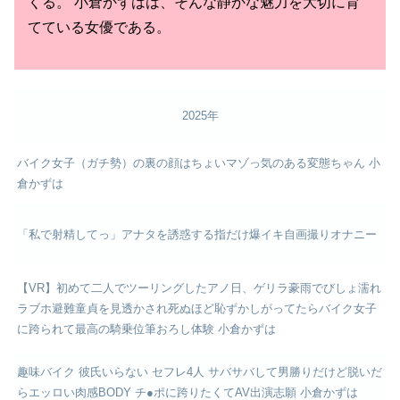
くる。 小倉かずはは、そんな静かな魅力を大切に育
てている女優である。
2025年
バイク女子（ガチ勢）の裏の顔はちょいマゾっ気のある変態ちゃん 小
倉かずは
「私で射精してっ」アナタを誘惑する指だけ爆イキ自画撮りオナニー
【VR】初めて二人でツーリングしたアノ日、ゲリラ豪雨でびしょ濡れ
ラブホ避難童貞を見透かされ死ぬほど恥ずかしがってたらバイク女子
に跨られて最高の騎乗位筆おろし体験 小倉かずは
趣味バイク 彼氏いらない セフレ4人 サバサバして男勝りだけど脱いだ
らエッロい肉感BODY チ●ポに跨りたくてAV出演志願 小倉かずは