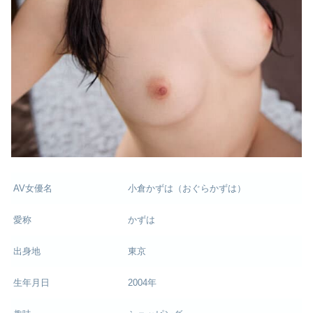
AV女優名
小倉かずは（おぐらかずは）
愛称
かずは
出身地
東京
生年月日
2004年