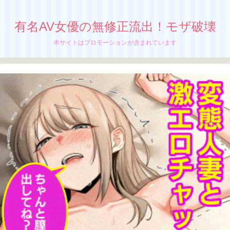
有名AV女優の無修正流出！モザ破壊
本サイトはプロモーションが含まれています
【小倉かずは】無修正流出！モザイク破
壊！バイク女子が都合のいいタダマン
格好良く赤いバイクを乗りこなす、
小倉かずはの無修正動画が流出中か！？
ちぬう
「小倉かずは」の無修正動画の流出が止まん
ねーぜ！
さっちん