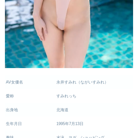
AV女優名
永井すみれ（ながいすみれ）
愛称
すみれっち
出身地
北海道
生年月日
1995年7月13日
趣味
水泳、ヨガ、ショッピング