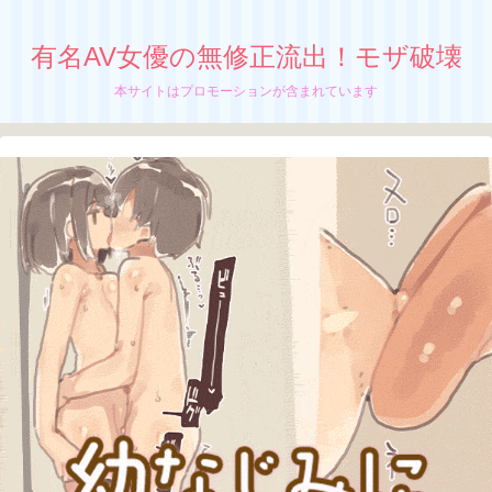
有名AV女優の無修正流出！モザ破壊
本サイトはプロモーションが含まれています
【永井すみれ】無修正流出！モザイク破
壊！予期せぬ開発絶頂無し
着エロ界のロリ巨乳天使、
永井すみれの無修正動画が流出中か！？
ちぬう
「永井すみれ」の無修正動画の流出が止まん
ねーぜ！
さっちん