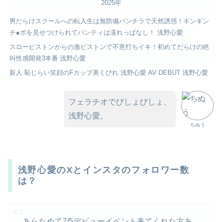
2025年
男だらけスクールへの転入生は無防備パンチラで天然誘惑！ギンギン
チ●ポを見せつけられてパンティは濡れっぱなし！ 浅野心愛
スローピストンからの激ピストンで不意打ちイキ！初めてだらけの絶
叫性感開発3本番 浅野心愛
新人 恥じらい笑顔のFカップ美くびれ 浅野心愛 AV DEBUT 浅野心愛
フェラチオでびしょびしょ、
浅野心愛。
ちぬう
浅野心愛のXとインスタのフォロワー数
は？
あらためて7/5デビューイベント来てくれた方あ