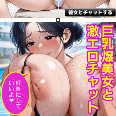
目次
浅野心愛って誰？浅野心愛のプロフィール
浅野心愛の無修正動画・モザイク破壊は無料で流
出してるか？
浅野心愛の［広告なし・高画質・高精細］無修
正・モザイク破壊流出動画が見たい！
浅野心愛って誰？浅野心愛のプロフィー
ル