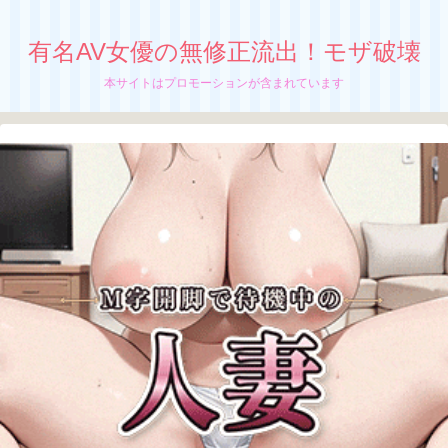
有名AV女優の無修正流出！モザ破壊
本サイトはプロモーションが含まれています
【浅野心愛】無修正流出！モザイク破壊！
媚薬を盛られ身体が火照りの頂点へ
元高学校教師、 浅野心愛の無修正動画が流
出中か！？
ちぬう
「浅野心愛」の無修正動画の流出が止まんね
ーぜ！
さっちん