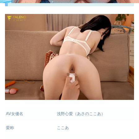
AV女優名
浅野心愛（あさのここあ）
愛称
ここあ