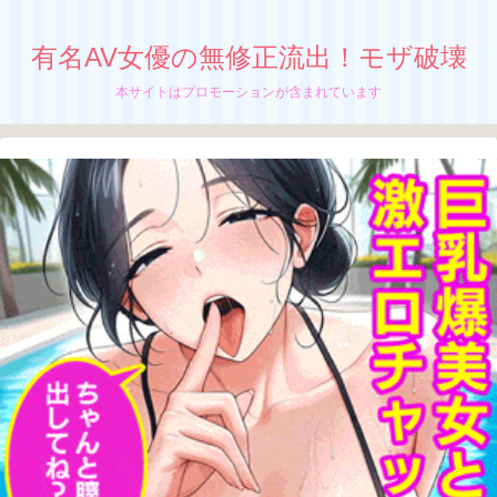
有名AV女優の無修正流出！モザ破壊
本サイトはプロモーションが含まれています
【 綾香あかね】無修正流出！モザイク破
壊！ガンギマリ人妻が精子で始まる挿れ放
題
新婚アツアツな夫婦生活を楽しんでいる、
綾香あかねの無修正動画が流出中か！？
ちぬう
「綾香あかね」の無修正動画の流出が止まん
ねーぜ！
さっちん