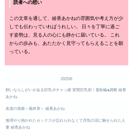
読者への想い
この文章を通して、綾香あかねの雰囲気や考え方が少
しでも伝わっていればうれしい。 日々を丁寧に過ご
す姿勢は、見る人の心にも静かに届いている。 これ
からの歩みも、あたたかく見守ってもらえることを願
っている。
2025年
飼いならしがいがある巨乳ポチャっ娘 変態巨乳初！羞恥輪●調教 綾香
あかね
友達の母親～最終章～ 綾香あかね
無理やり抱かれたセックスが忘れられなくて浮気の沼に魅せられた人
妻 綾香あかね