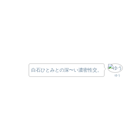
白石ひとみとの深〜い濃密性交。
ゆう