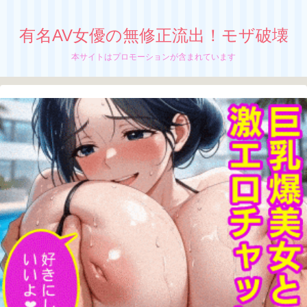
有名AV女優の無修正流出！モザ破壊
本サイトはプロモーションが含まれています
［白石ひとみ］無修正流出！モザイク破
壊！AV伝説が生々しい痴態
白石ひとみちゃんはデビューから引退まで、
ずっとトップAVギャルであり続けた伝説の
ちぬう
AV女優だ。
台湾・香港などアジア中の男を虜にしたアジ
アの女神、
白石ひとみちゃんの無修正動画が
さっちん