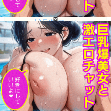
流出中か！？
目次
白石ひとみって誰？白石ひとみのプロフィール
白石ひとみの無修正動画・モザイク破壊は無料で
流出してるか？
白石ひとみの［広告なし・高画質・高精細］無修
正・モザイク破壊流出動画が見たい！
白石ひとみって誰？白石ひとみのプロフ